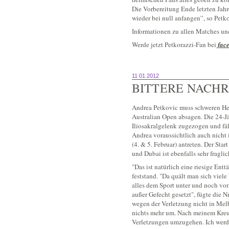
Die Vorbereitung Ende letzten Jahr
wieder bei null anfangen”, so Petko
Informationen zu allen Matches un
Werde jetzt Petkorazzi-Fan bei
fac
11 01 2012
BITTERE NACHR
Andrea Petkovic muss schweren Her
Australian Open absagen. Die 24-J
Iliosakralgelenk zugezogen und fäl
Andrea voraussichtlich auch nich
(4. & 5. Februar) antreten. Der Sta
und Dubai ist ebenfalls sehr fraglic
"Das ist natürlich eine riesige En
feststand. "Da quält man sich viel
alles dem Sport unter und noch vor
außer Gefecht gesetzt", fügte die Nr.
wegen der Verletzung nicht in Mel
nichts mehr um. Nach meinem Kreu
Verletzungen umzugehen. Ich werde