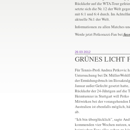
Rückkehr auf die WTA-Tour gefeiert
setzte sich die Nr. 12 der Welt ge
mit 6:1 und 6:4 durch. Im Achtelfi
aktuelle Nr.1 der Welt.
Informationen zu allen Matches un
Werde jetzt Petkorazzi-Fan bei
fac
26 03 2012
GRÜNES LICHT
Für Tennis-Profi Andrea Petkovic h
Untersuchung bei Dr. Müller-Wohl
der Ermüdungsbruch im Iliosakralgel
Januar außer Gefecht gesetzt hatte, 
Rückkehr der 24-Jährigen auf die 
Heimturnier in Stuttgart will Petk
Mitwirken bei der vorangehenden 
Australien ist ebenfalls möglich, 
ab.
“Ich bin überglücklich”, sagte And
kommenden vier Wochen nutzen, um
heimischen Fans alles geben zu kön