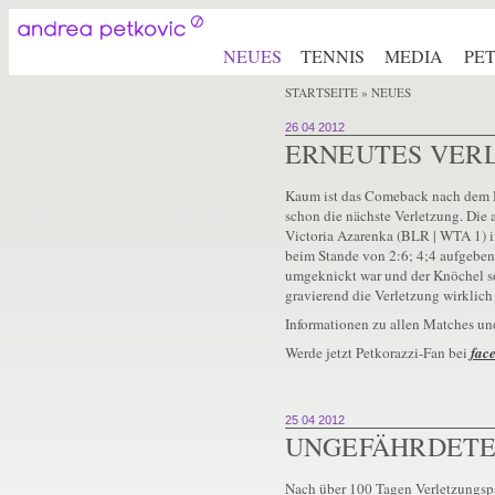
NEUES
TENNIS
MEDIA
PE
STARTSEITE
» NEUES
26 04 2012
ERNEUTES VER
Kaum ist das Comeback nach dem Br
schon die nächste Verletzung. Die 
Victoria Azarenka (BLR | WTA 1) i
beim Stande von 2:6; 4;4 aufgeben
umgeknickt war und der Knöchel sof
gravierend die Verletzung wirklich
Informationen zu allen Matches un
Werde jetzt Petkorazzi-Fan bei
fac
25 04 2012
UNGEFÄHRDETE
Nach über 100 Tagen Verletzungspa